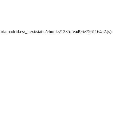
ariamadrid.es/_next/static/chunks/1235-fea496e7561164a7.js)