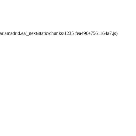
ariamadrid.es/_next/static/chunks/1235-fea496e7561164a7.js)