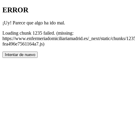
ERROR
¡Uy! Parece que algo ha ido mal.
Loading chunk 1235 failed. (missing:
https://www.enfermeriadomiciliariamadrid.es/_next/static/chunks/123
fea496e7561164a7.js)
Intentar de nuevo